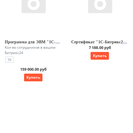
Программа для ЭВМ "1С-Битрикс24". Лицензия Корпоративный портал - 50 (12 мес.)
Сертификат "1С-Битрикс24. Маркетплейс" ( подписка "Профессиональный" на 1 мес.)
Кол-во сотрудников в вашем
7 188.00 руб
Битрикс24
Купить
50
159 000.00 руб
Купить